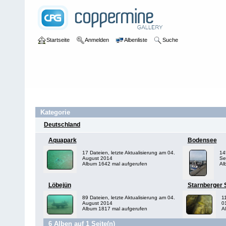
Startseite
Anmelden
Albenliste
Suche
Galerie
>
Süßwasser
Kategorie
Deutschland
Aquapark
Bodensee
17 Dateien, letzte Aktualisierung am 04.
14
August 2014
Se
Album 1642 mal aufgerufen
Al
Löbejün
Starnberger 
89 Dateien, letzte Aktualisierung am 04.
11
August 2014
0
Album 1817 mal aufgerufen
A
6 Alben auf 1 Seite(n)