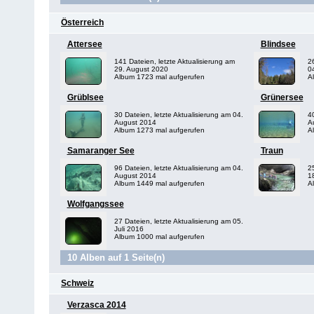
Österreich
Attersee
Blindsee
141 Dateien, letzte Aktualisierung am
26
29. August 2020
0
Album 1723 mal aufgerufen
A
Grüblsee
Grünersee
30 Dateien, letzte Aktualisierung am 04.
40
August 2014
A
Album 1273 mal aufgerufen
A
Samaranger See
Traun
96 Dateien, letzte Aktualisierung am 04.
25
August 2014
1
Album 1449 mal aufgerufen
A
Wolfgangssee
27 Dateien, letzte Aktualisierung am 05.
Juli 2016
Album 1000 mal aufgerufen
10 Alben auf 1 Seite(n)
Schweiz
Verzasca 2014