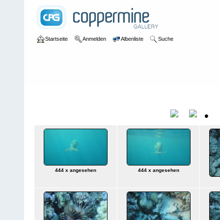
Startseite
Anmelden
Albenliste
Suche
Galerie
>
Salzwasser
>
Ägypten
>
Ägypten 2018
Ägypten 2018
•
Titel
D
444 x angesehen
444 x angesehen