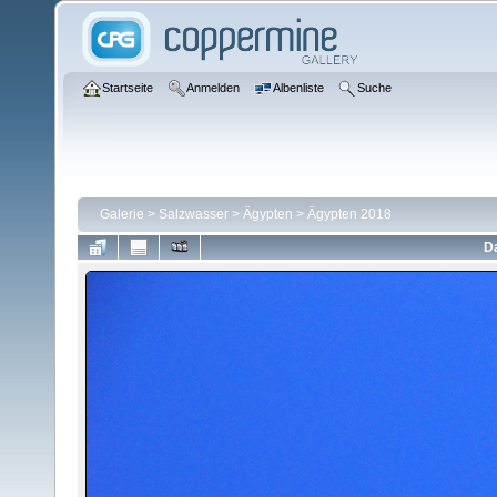
Startseite
Anmelden
Albenliste
Suche
Galerie
>
Salzwasser
>
Ägypten
>
Ägypten 2018
Da