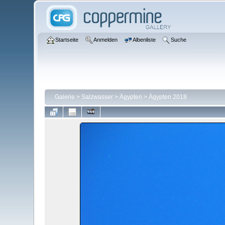
Startseite
Anmelden
Albenliste
Suche
Galerie
>
Salzwasser
>
Ägypten
>
Ägypten 2018