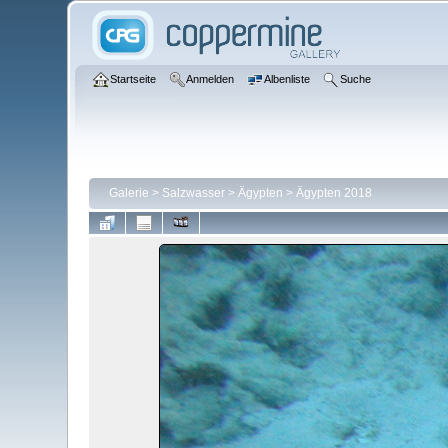
Startseite
Anmelden
Albenliste
Suche
Galerie
>
Salzwasser
>
Ägypten
>
Ägypten 2018