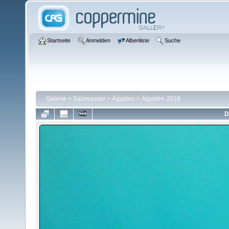
Startseite
Anmelden
Albenliste
Suche
Galerie
>
Salzwasser
>
Ägypten
>
Ägypten 2018
D