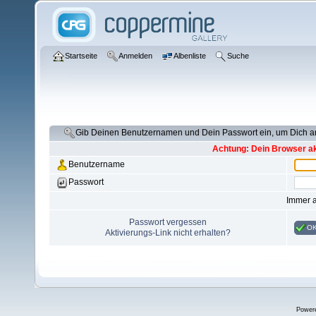
Startseite
Anmelden
Albenliste
Suche
Gib Deinen Benutzernamen und Dein Passwort ein, um Dich 
Achtung: Dein Browser akz
Benutzername
Passwort
Immer 
Passwort vergessen
O
Aktivierungs-Link nicht erhalten?
Power